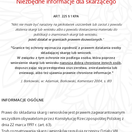
Niezbędne informacje dla skarżącego
ART. 225 § 1 KPA
"Nikt nie może być narażony na jakikolwiek uszczerbek lub zarzut z powodu
złożenia skargi lub wniosku albo z powodu dostarczenia materiału do
publikacji o znamionach skargi lub wniosku,
jeżeli działał w granicach prawem dozwolonych
."
"Granice tej ochrony wyznacza zgodność z prawem działania osoby
składającej skargę lub wniosek.
W związku z tym ochronie nie podlega osoba, która poprzez
wniesienie skargi lub wniosku
narusza dobra chronione innych osób
,
dopuszczając się przestępstwa oszczerstwa, zniesławienia lub
zniewagi, albo też ujawnia prawnie chronione informacje."
J. Borkowski, w: Adamiak, Borkowski, Komentarz 2004, s. 813
INFORMACJE OGÓLNE
Prawo do składania skarg i wniosków jest prawem zagwarantowanym
wszystkim obywatelom przez Konstytucję Rzeczpospolitej Polskiej z
dnia 22 marca 1997 r. (art. 63).
Tryb rozpatrywania skarg i wniosków regulują przepisy Działu VIII