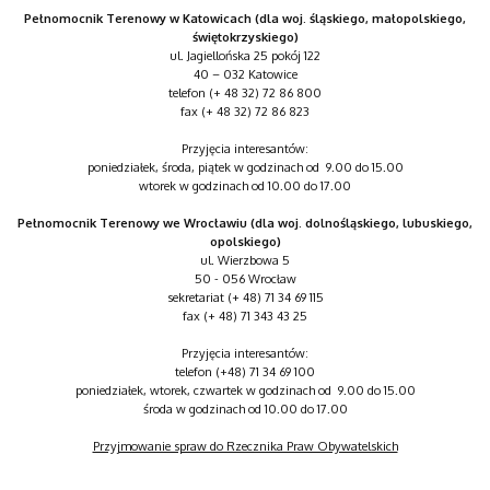
Pełnomocnik Terenowy w Katowicach (dla woj. śląskiego, małopolskiego,
świętokrzyskiego)
ul. Jagiellońska 25 pokój 122
40 – 032 Katowice
telefon (+ 48 32) 72 86 800
fax (+ 48 32) 72 86 823
Przyjęcia interesantów:
poniedziałek, środa, piątek w godzinach od 9.00 do 15.00
wtorek w godzinach od 10.00 do 17.00
Pełnomocnik Terenowy we Wrocławiu (dla woj. dolnośląskiego, lubuskiego,
opolskiego)
ul. Wierzbowa 5
50 - 056 Wrocław
sekretariat (+ 48) 71 34 69 115
fax (+ 48) 71 343 43 25
Przyjęcia interesantów:
telefon (+48) 71 34 69 100
poniedziałek, wtorek, czwartek w godzinach od 9.00 do 15.00
środa w godzinach od 10.00 do 17.00
Przyjmowanie spraw do Rzecznika Praw Obywatelskich