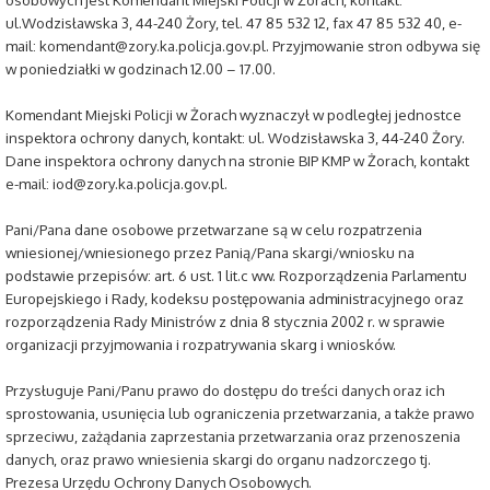
ul.Wodzisławska 3, 44-240 Żory, tel. 47 85 532 12, fax 47 85 532 40, e-
mail: komendant@zory.ka.policja.gov.pl. Przyjmowanie stron odbywa się
w poniedziałki w godzinach 12.00 – 17.00.
Komendant Miejski Policji w Żorach wyznaczył w podległej jednostce
inspektora ochrony danych, kontakt: ul. Wodzisławska 3, 44-240 Żory.
Dane inspektora ochrony danych na stronie BIP KMP w Żorach, kontakt
e-mail: iod@zory.ka.policja.gov.pl.
Pani/Pana dane osobowe przetwarzane są w celu rozpatrzenia
wniesionej/wniesionego przez Panią/Pana skargi/wniosku na
podstawie przepisów: art. 6 ust. 1 lit.c ww. Rozporządzenia Parlamentu
Europejskiego i Rady, kodeksu postępowania administracyjnego oraz
rozporządzenia Rady Ministrów z dnia 8 stycznia 2002 r. w sprawie
organizacji przyjmowania i rozpatrywania skarg i wniosków.
Przysługuje Pani/Panu prawo do dostępu do treści danych oraz ich
sprostowania, usunięcia lub ograniczenia przetwarzania, a także prawo
sprzeciwu, zażądania zaprzestania przetwarzania oraz przenoszenia
danych, oraz prawo wniesienia skargi do organu nadzorczego tj.
Prezesa Urzędu Ochrony Danych Osobowych.