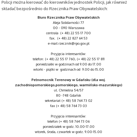
Policji można kierować do kierowników jednostek Policji, jak również
składać bezpośrednio do Rzecznika Praw Obywatelskich:
Biuro Rzecznika Praw Obywatelskich
Aleja Solidarności 77
00 - 090 Warszawa
centrala (+ 48) 22 55 17 700
fax. (+ 48) 22 827 64 53
e-mail rzecznik@rpo.gov.pl
Przyjęcia interesantów:
telefon: (+ 48) 22 55 17 760, (+ 48) 22 55 17 811
poniedziałki w godzinach od 9.00 do 17.00
wtorki - piątki w godzinach od 9.00 do 15.00
Pełnomocnik Terenowy w Gdańsku (dla woj.
zachodniopomorskiego,pomorskiego, warmińsko-mazurskiego)
ul. Chmielna 54/57
80 -748 Gdańsk
sekretariat (+ 48) 58 764 73 02
fax (+ 48) 58 764 73 03
Przyjęcia interesantów:
telefon (+ 48) 58 764 73 06
poniedziałek w godz. 10.00-17.00
wtorek, środa, czwartek w godz. 9.00-15.00