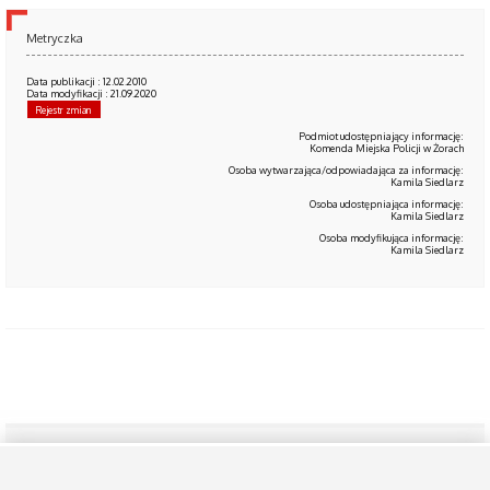
Metryczka
Data publikacji : 12.02.2010
Data modyfikacji : 21.09.2020
Rejestr zmian
Podmiot udostępniający informację:
Komenda Miejska Policji w Żorach
Osoba wytwarzająca/odpowiadająca za informację:
Kamila Siedlarz
Osoba udostępniająca informację:
Kamila Siedlarz
Osoba modyfikująca informację:
Kamila Siedlarz
Biuletyn Informacji Publicznej
Instrukcja obsługi