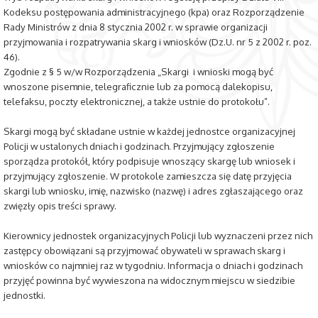
Kodeksu postępowania administracyjnego (kpa) oraz Rozporządzenie
Rady Ministrów z dnia 8 stycznia 2002 r. w sprawie organizacji
przyjmowania i rozpatrywania skarg i wniosków (Dz.U. nr 5 z 2002 r. poz.
46).
Zgodnie z § 5 w/w Rozporządzenia „Skargi i wnioski mogą być
wnoszone pisemnie, telegraficznie lub za pomocą dalekopisu,
telefaksu, poczty elektronicznej, a także ustnie do protokołu”.
Skargi mogą być składane ustnie w każdej jednostce organizacyjnej
Policji w ustalonych dniach i godzinach. Przyjmujący zgłoszenie
sporządza protokół, który podpisuje wnoszący skargę lub wniosek i
przyjmujący zgłoszenie. W protokole zamieszcza się datę przyjęcia
skargi lub wniosku, imię, nazwisko (nazwę) i adres zgłaszającego oraz
zwięzły opis treści sprawy.
Kierownicy jednostek organizacyjnych Policji lub wyznaczeni przez nich
zastępcy obowiązani są przyjmować obywateli w sprawach skarg i
wniosków co najmniej raz w tygodniu. Informacja o dniach i godzinach
przyjęć powinna być wywieszona na widocznym miejscu w siedzibie
jednostki.