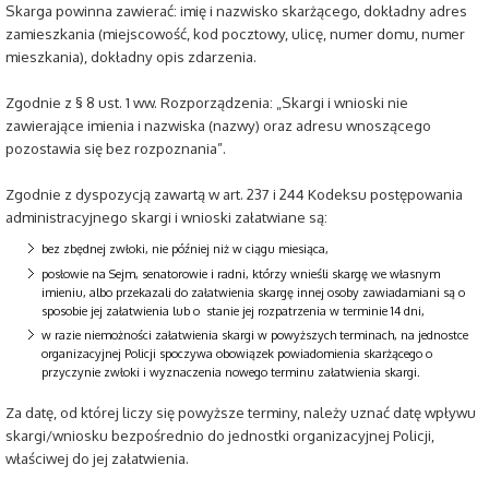
Skarga powinna zawierać: imię i nazwisko skarżącego, dokładny adres
zamieszkania (miejscowość, kod pocztowy, ulicę, numer domu, numer
mieszkania), dokładny opis zdarzenia.
Zgodnie z § 8 ust. 1 ww. Rozporządzenia: „Skargi i wnioski nie
zawierające imienia i nazwiska (nazwy) oraz adresu wnoszącego
pozostawia się bez rozpoznania”.
Zgodnie z dyspozycją zawartą w art. 237 i 244 Kodeksu postępowania
administracyjnego skargi i wnioski załatwiane są:
bez zbędnej zwłoki, nie później niż w ciągu miesiąca,
posłowie na Sejm, senatorowie i radni, którzy wnieśli skargę we własnym
imieniu, albo przekazali do załatwienia skargę innej osoby zawiadamiani są o
sposobie jej załatwienia lub o stanie jej rozpatrzenia w terminie 14 dni,
w razie niemożności załatwienia skargi w powyższych terminach, na jednostce
organizacyjnej Policji spoczywa obowiązek powiadomienia skarżącego o
przyczynie zwłoki i wyznaczenia nowego terminu załatwienia skargi.
Za datę, od której liczy się powyższe terminy, należy uznać datę wpływu
skargi/wniosku bezpośrednio do jednostki organizacyjnej Policji,
właściwej do jej załatwienia.