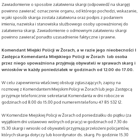
Zawiadomienie o sposobie załatwienia skargi (odpowiedź na skargę)
powinno zawierać: oznaczenie organu, od którego pochodzi, wskazanie,
w jaki sposób skarga została załatwiona oraz podpis z podaniem
imienia, nazwiska i stanowiska służbowego osoby upoważnionej do
załatwienia skargi. Zawiadomienie o odmownym załatwieniu skargi
powinno zawierać ponadto uzasadnienie faktyczne i prawne.
Komendant Miejski Policji w Żorach, a w razie jego nieobecności I
Zastępca Komendanta Miejskiego Policji w Żorach lub osoba
przez niego upoważniona przyjmują obywateli w sprawach skarg i
wniosków w każdy poniedziałek w godzinach od 12.00 do 17.00.
W celu zapewnienia właściwej obsługi zgłaszających, zapisy na
rozmowę z Komendantem Miejskim Policji w Żorach lub jego Zastępcą
przyjmuje telefonicznie sekretariat Komendanta w dni robocze w
godzinach od 8.00 do 15.00 pod numerem telefonu 47 85 532 12.
W Komendzie Miejskiej Policji w Żorach od poniedziałku do piątku (za
wyjątkiem dni ustawowo wolnych od pracy) w godzinach od 7.30 do
15.30 skargi i wnioski od obywateli przyjmują przełożeni policjantów,
których skarga dotyczy lub koordynator ds. skarg. Po godzinie 15.30