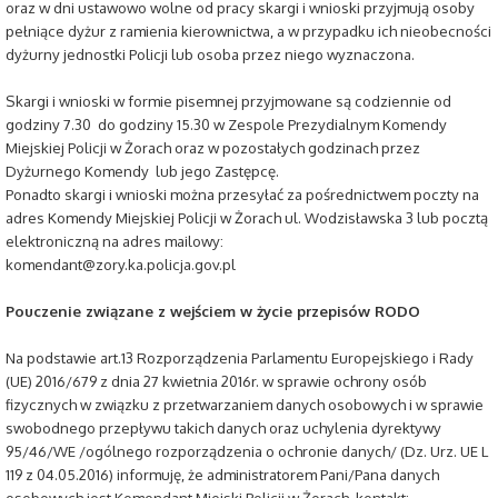
oraz w dni ustawowo wolne od pracy skargi i wnioski przyjmują osoby
pełniące dyżur z ramienia kierownictwa, a w przypadku ich nieobecności
dyżurny jednostki Policji lub osoba przez niego wyznaczona.
Skargi i wnioski w formie pisemnej przyjmowane są codziennie od
godziny 7.30 do godziny 15.30 w Zespole Prezydialnym Komendy
Miejskiej Policji w Żorach oraz w pozostałych godzinach przez
Dyżurnego Komendy lub jego Zastępcę.
Ponadto skargi i wnioski można przesyłać za pośrednictwem poczty na
adres Komendy Miejskiej Policji w Żorach ul. Wodzisławska 3 lub pocztą
elektroniczną na adres mailowy:
komendant@zory.ka.policja.gov.pl
Pouczenie związane z wejściem w życie przepisów RODO
Na podstawie art.13 Rozporządzenia Parlamentu Europejskiego i Rady
(UE) 2016/679 z dnia 27 kwietnia 2016r. w sprawie ochrony osób
fizycznych w związku z przetwarzaniem danych osobowych i w sprawie
swobodnego przepływu takich danych oraz uchylenia dyrektywy
95/46/WE /ogólnego rozporządzenia o ochronie danych/ (Dz. Urz. UE L
119 z 04.05.2016) informuję, że administratorem Pani/Pana danych
osobowych jest Komendant Miejski Policji w Żorach, kontakt: