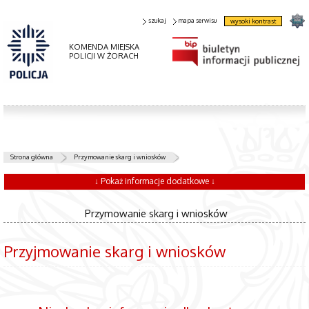
szukaj
mapa serwisu
wysoki kontrast
KOMENDA MIEJSKA
POLICJI W ŻORACH
Strona główna
Przymowanie skarg i wniosków
↓ Pokaż informacje dodatkowe ↓
Przymowanie skarg i wniosków
Przyjmowanie skarg i wniosków